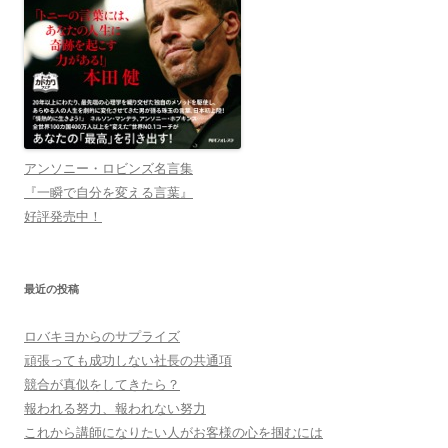
アンソニー・ロビンズ名言集
『一瞬で自分を変える言葉』
好評発売中！
最近の投稿
ロバキヨからのサプライズ
頑張っても成功しない社長の共通項
競合が真似をしてきたら？
報われる努力、報われない努力
これから講師になりたい人がお客様の心を掴むには