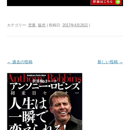
カテゴリー:
営業
,
販売
| 投稿日:
2017年4月26日
|
投稿ナビゲーション
←
過去の投稿
新しい投稿
→